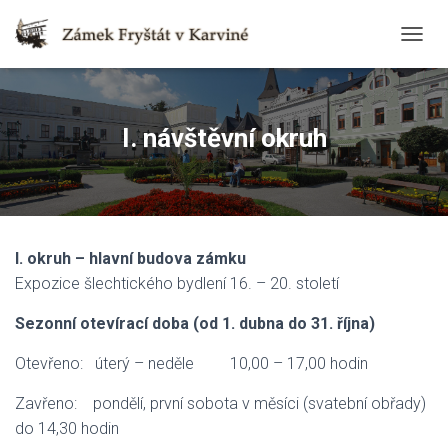
T
O
G
G
L
I. návštěvní okruh
E
N
A
V
I
G
I. okruh – hlavní budova zámku
A
T
Expozice šlechtického bydlení 16. – 20. století
I
O
Sezonní otevírací doba (od 1. dubna do 31. října)
N
Otevřeno: úterý – neděle 10,00 – 17,00 hodin
Zavřeno: pondělí, první sobota v měsíci (svatební obřady)
do 14,30 hodin