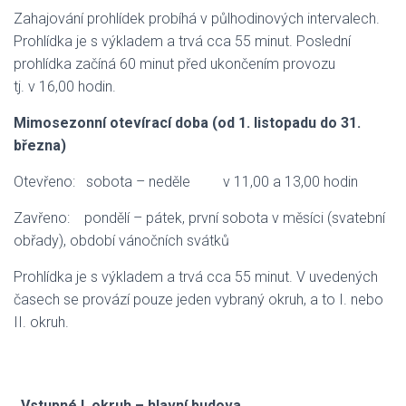
Zahajování prohlídek probíhá v půlhodinových intervalech.
Prohlídka je s výkladem a trvá cca 55 minut. Poslední
prohlídka začíná 60 minut před ukončením provozu
tj. v 16,00 hodin.
Mimosezonní otevírací doba (od 1. listopadu do 31.
března)
Otevřeno: sobota – neděle v 11,00 a 13,00 hodin
Zavřeno: pondělí – pátek, první sobota v měsíci (svatební
obřady), období vánočních svátků
Prohlídka je s výkladem a trvá cca 55 minut. V uvedených
časech se provází pouze jeden vybraný okruh, a to I. nebo
II. okruh.
Vstupné I
. okruh – hlavní budova