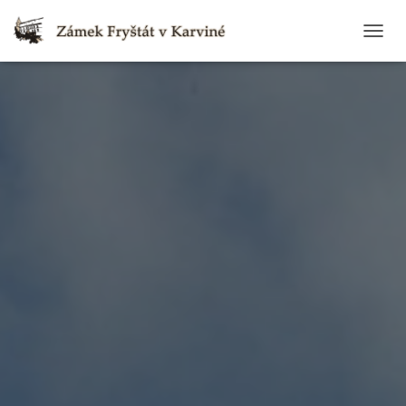
T
O
G
G
L
E
N
A
V
I
G
A
T
I
O
N