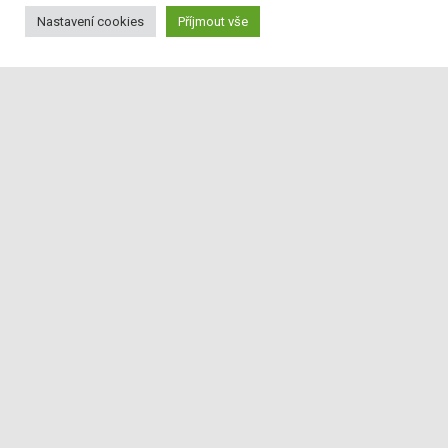
Nastavení cookies
Příjmout vše
Prohlídky zámku
Prohlídky zámku zahrnují 3 stálé návštěvnické trasy
(I.—III.) a 3 doplňkové trasy (IV.—VI.).