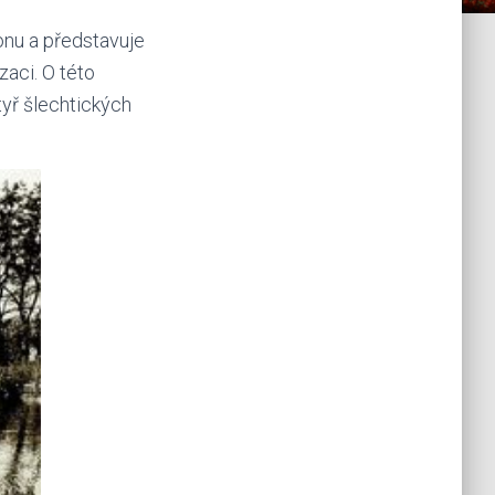
onu a představuje
zaci. O této
tyř šlechtických