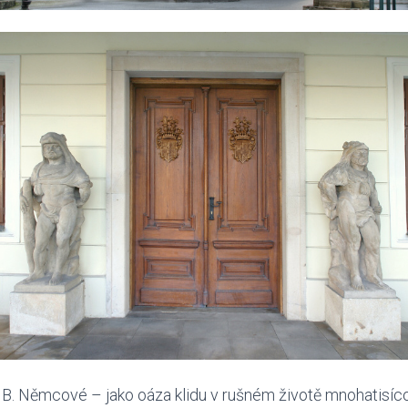
B. Němcové – jako oáza klidu v rušném životě mnohatisí