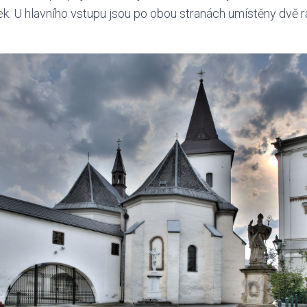
ek. U hlavního vstupu jsou po obou stranách umístěny dvě 