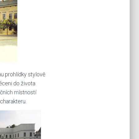
u prohlídky stylově
ěceni do života
ačních místností
charakteru.