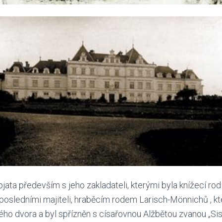
pjata především s jeho zakladateli, kterými byla knížecí rod
 posledními majiteli, hraběcím rodem Larisch-Mönnichů , 
ého dvora a byl spřízněn s císařovnou Alžbětou zvanou „Siss