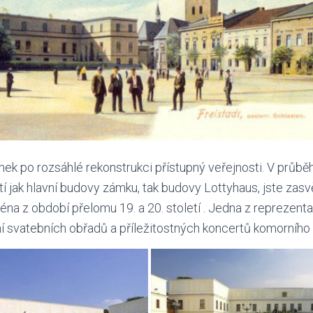
ek po rozsáhlé rekonstrukci přístupný veřejnosti. V průběh
í jak hlavní budovy zámku, tak budovy Lottyhaus, jste zasv
ména z období přelomu 19. a 20. století . Jedna z reprezent
ní svatebních obřadů a příležitostných koncertů komorního 