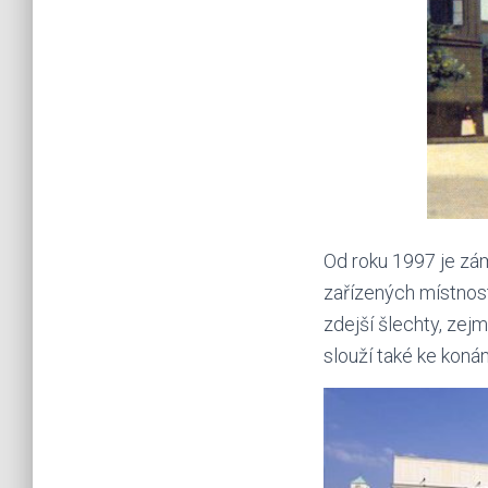
Od roku 1997 je zám
zařízených místnost
zdejší šlechty, zej
slouží také ke koná