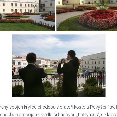
rany spojen krytou chodbou s oratoří kostela Povýšení sv. 
 chodbou propojen s vedlejší budovou „Lottyhaus“, se ktero