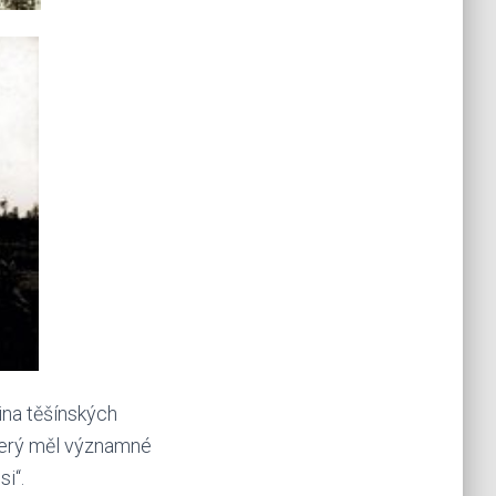
ina těšínských
který měl významné
i“.