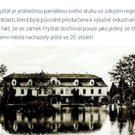
štát je jedinečnou památkou svého druhu ve zdejším regi
blasti, která byla původně předurčena k výlučné industriali
i fakt, že se zámek Fryštát dochoval pouze jako jediný ze č
zemí města nacházely ještě ve 20. století.