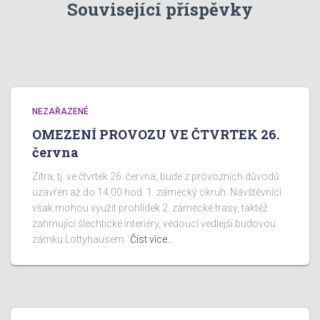
Související příspěvky
NEZAŘAZENÉ
OMEZENÍ PROVOZU VE ČTVRTEK 26.
června
Zítra, tj. ve čtvrtek 26. června, bude z provozních důvodů
uzavřen až do 14:00 hod. 1. zámecký okruh. Návštěvníci
však mohou využít prohlídek 2. zámecké trasy, taktéž
zahrnující šlechtické interiéry, vedoucí vedlejší budovou
zámku Lottyhausem.
Číst více…