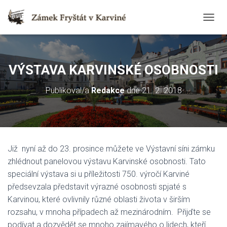
T
O
G
G
L
VÝSTAVA KARVINSKÉ OSOBNOSTI
E
N
Publikoval/a
Redakce
dne
21. 2. 2018
A
V
I
G
A
T
Již nyní až do 23. prosince můžete ve Výstavní síni zámku
I
O
zhlédnout panelovou výstavu Karvinské osobnosti. Tato
N
speciální výstava si u příležitosti 750. výročí Karviné
předsevzala představit výrazné osobnosti spjaté s
Karvinou, které ovlivnily různé oblasti života v širším
rozsahu, v mnoha případech až mezinárodním. Přijďte se
podívat a dozvědět se mnoho zajímavého o lidech, kteří