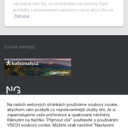
zároveň je nám líto, že se nedostalo na všechny. Další
prohlídky s představením nabízíme v rámci akce Léto na
Číst více…
[cookie_settings]
Na našich webových stránkách používáme soubory cookie,
abychom vám poskytli co nejrelevantnější služby tím, že si
zapamatujeme vaše preference a opakované návštěvy.
Kliknutím na tlačítko "Přijmout vše" souhlasíte s používáním
VŠECH souborů cookie. Můžete však navštívit "Nastavení