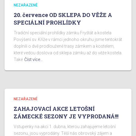
NEZAŘAZENÉ
20. července OD SKLEPA DO VĚŽE A
SPECIÁLNÍ PROHLÍDKY
Tradiční speciální prohlídky zámku Fryštát a kostela
Povýšení sv. Kříže v rámci jednoho okruhu jsme tentokrát
doplnili o dvě prodloužené trasy zámkem a kostelem,
které vedou doslova od sklepa zámku až do věže kostela.
Také
Číst více…
NEZAŘAZENÉ
ZAHAJOVACÍ AKCE LETOŠNÍ
ZÁMECKÉ SEZONY JE VYPRODANÁ!!!
Vstupenky na akci 1. dubna, kterou zahajujeme letošní
sezonu, jsou vyprodány. Těší nás obrovský zájem a