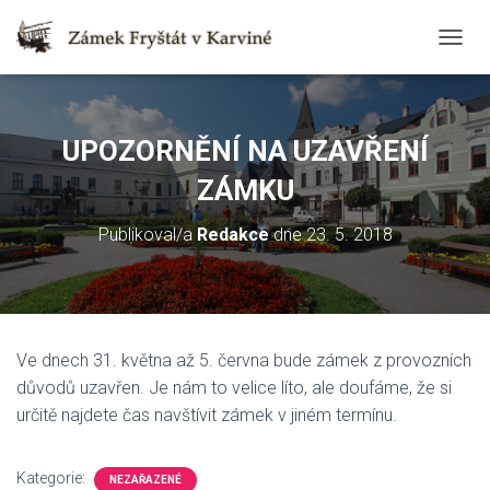
T
O
G
G
L
UPOZORNĚNÍ NA UZAVŘENÍ
E
N
ZÁMKU
A
V
Publikoval/a
Redakce
dne
23. 5. 2018
I
G
A
T
I
O
Ve dnech 31. května až 5. června bude zámek z provozních
N
důvodů uzavřen. Je nám to velice líto, ale doufáme, že si
určitě najdete čas navštívit zámek v jiném termínu.
Kategorie:
NEZAŘAZENÉ