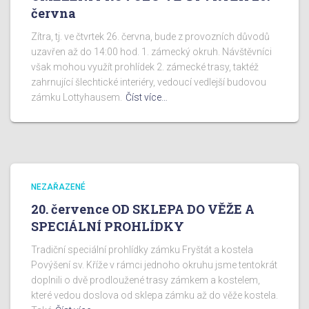
června
Zítra, tj. ve čtvrtek 26. června, bude z provozních důvodů
uzavřen až do 14:00 hod. 1. zámecký okruh. Návštěvníci
však mohou využít prohlídek 2. zámecké trasy, taktéž
zahrnující šlechtické interiéry, vedoucí vedlejší budovou
zámku Lottyhausem.
Číst více…
NEZAŘAZENÉ
20. července OD SKLEPA DO VĚŽE A
SPECIÁLNÍ PROHLÍDKY
Tradiční speciální prohlídky zámku Fryštát a kostela
Povýšení sv. Kříže v rámci jednoho okruhu jsme tentokrát
doplnili o dvě prodloužené trasy zámkem a kostelem,
které vedou doslova od sklepa zámku až do věže kostela.