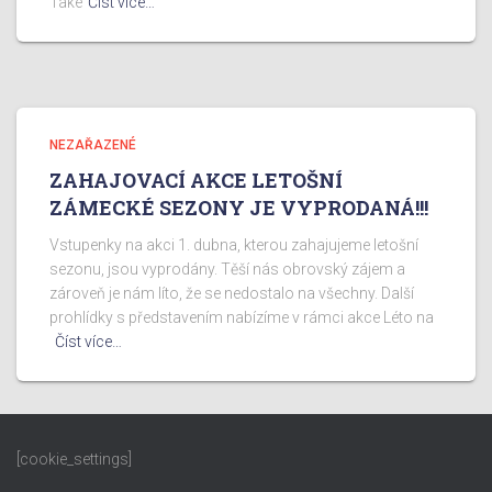
Také
Číst více…
NEZAŘAZENÉ
ZAHAJOVACÍ AKCE LETOŠNÍ
ZÁMECKÉ SEZONY JE VYPRODANÁ!!!
Vstupenky na akci 1. dubna, kterou zahajujeme letošní
sezonu, jsou vyprodány. Těší nás obrovský zájem a
zároveň je nám líto, že se nedostalo na všechny. Další
prohlídky s představením nabízíme v rámci akce Léto na
Číst více…
[cookie_settings]