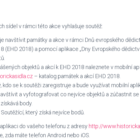
ch sídel v rámci této akce vyhlašuje soutěž:
je navštívit památky a akce v rámci Dnů evropského dědict
018 (EHD 2018) a pomocí aplikace „Dny Evropského dědictví“
tů.
šených objektů a akcí k EHD 2018 naleznete v mobilní apli
orickasidla.cz
– katalog památek a akcí EHD 2018.
 kdo se k soutěži zaregistruje a bude využívat mobilní aplik
navštívit a vyfotografovat co nejvíce objektů a zúčastnit se
 získává body.
outěžící, který získá nejvíce bodů.
 aplikaci do vašeho telefonu z adresy
http://www.historicka
e, zda máte telefon Android nebo iOS.