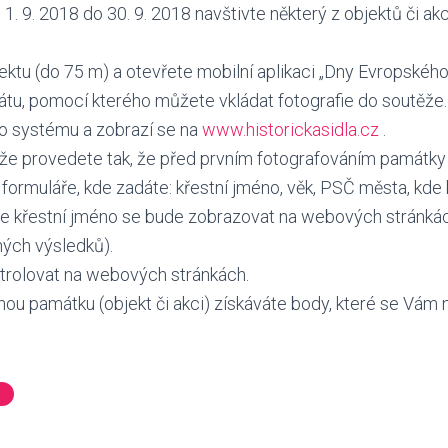
1. 9. 2018 do 30. 9. 2018 navštivte některý z objektů či ak
ktu (do 75 m) a otevřete mobilní aplikaci „Dny Evropského 
tu, pomocí kterého můžete vkládat fotografie do soutěže.
do systému a zobrazí se na
www.historickasidla.cz
.
ěže provedete tak, že před prvním fotografováním památky
 formuláře, kde zadáte: křestní jméno, věk, PSČ města, kde 
aše křestní jméno se bude zobrazovat na webových stránká
ných výsledků).
trolovat na webových stránkách.
ou památku (objekt či akci) získáváte body, které se Vám 