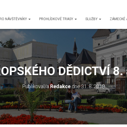
RO NÁVŠTĚVNÍKY
PROHLÍDKOVÉ TRASY
SLUŽBY
ZÁMECKÉ 
OPSKÉHO DĚDICTVÍ 8. a
Publikoval/a
Redakce
dne
31. 8. 2018