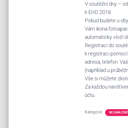
V soutěžní dny – od 
k EHD 2018.
Pokud budete u obje
Vám ikona fotoapará
automaticky vloží 
Registraci do sout
k registraci pomocí
adresa, telefon. V
(například u průběž
Vše si můžete zkon
Za každou navštíven
účtu.
Kategorie:
NEZAŘAZENÉ