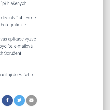
cí přihlášených
dědictví“ objeví se
 Fotografie se
 vás aplikace vyzve
bydlíte, e-mailová
ch Sdružení
načítají do Vašeho