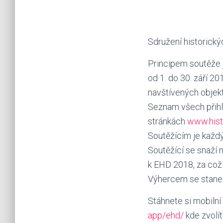
Sdružení historický
Principem soutěže 
od 1. do 30. září 2
navštívených objek
Seznam všech přihlá
stránkách
www.hist
Soutěžícím je každý,
Soutěžící se snaží 
k EHD 2018, za což
Výhercem se stane S
Stáhnete si mobilní
app/ehd/
kde zvolít