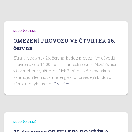
NEZAŘAZENÉ
OMEZENÍ PROVOZU VE ČTVRTEK 26.
června
Zítra, tj. ve čtvrtek 26. června, bude z provozních důvodů
uzavřen až do 14:00 hod. 1. zámecký okruh. Návštěvníci
však mohou využít prohlídek 2. zámecké trasy, taktéž
zahrnující šlechtické interiéry, vedoucí vedlejší budovou
zámku Lottyhausem.
Číst více…
NEZAŘAZENÉ
20. července OD SKLEPA DO VĚŽE A