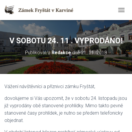
T
O
G
G
L
V SOBOTU 24. 11 . VYPRODÁNO!
E
N
Publikoval/a
Redakce
dne
21. 11. 2018
A
V
I
G
A
T
Vážení návštěvníci a příznivci zámku Fryštát,
I
O
dovolujeme si Vás upozornit, že v sobotu 24. listopadu jsou
N
již vyprodány obě stanovené prohlídky. Mimo takto pevně
stanovené časy prohlídek, je nutno se předem telefonicky
objednat.