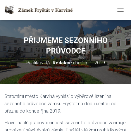
T
O
G
G
L
PŘIJMEME SEZONNÍHO
E
N
PRŮVODCE
A
V
Publikoval/a
Redakce
dne
15. 1. 2019
I
G
A
T
I
O
Statutární město Karviná vyhlásilo výběrové řízení na
N
sezonního průvodce zámku Fryštát na dobu určitou od
března do konce října 2019.
Hlavní náplň pracovní činnosti sezonního průvodce zahrnuje
provázení návštěvníků zámku Fryštát stálými prohlídkovými