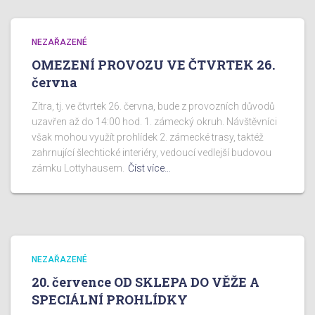
NEZAŘAZENÉ
OMEZENÍ PROVOZU VE ČTVRTEK 26.
června
Zítra, tj. ve čtvrtek 26. června, bude z provozních důvodů
uzavřen až do 14:00 hod. 1. zámecký okruh. Návštěvníci
však mohou využít prohlídek 2. zámecké trasy, taktéž
zahrnující šlechtické interiéry, vedoucí vedlejší budovou
zámku Lottyhausem.
Číst více…
NEZAŘAZENÉ
20. července OD SKLEPA DO VĚŽE A
SPECIÁLNÍ PROHLÍDKY