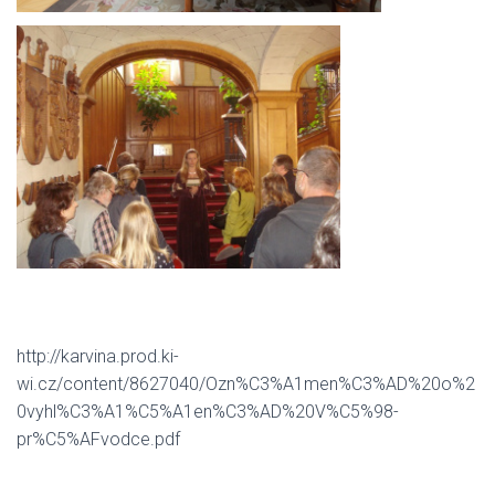
http://karvina.prod.ki-
wi.cz/content/8627040/Ozn%C3%A1men%C3%AD%20o%2
0vyhl%C3%A1%C5%A1en%C3%AD%20V%C5%98-
pr%C5%AFvodce.pdf