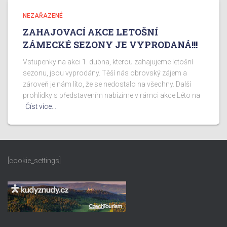
NEZAŘAZENÉ
ZAHAJOVACÍ AKCE LETOŠNÍ
ZÁMECKÉ SEZONY JE VYPRODANÁ!!!
Vstupenky na akci 1. dubna, kterou zahajujeme letošní
sezonu, jsou vyprodány. Těší nás obrovský zájem a
zároveň je nám líto, že se nedostalo na všechny. Další
prohlídky s představením nabízíme v rámci akce Léto na
Číst více…
[cookie_settings]