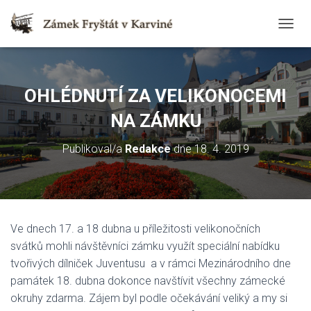
T
O
G
G
L
OHLÉDNUTÍ ZA VELIKONOCEMI
E
N
NA ZÁMKU
A
V
Publikoval/a
Redakce
dne
18. 4. 2019
I
G
A
T
I
O
Ve dnech 17. a 18 dubna u příležitosti velikonočních
N
svátků mohli návštěvníci zámku využít speciální nabídku
tvořivých dílniček Juventusu a v rámci Mezinárodního dne
památek 18. dubna dokonce navštívit všechny zámecké
okruhy zdarma. Zájem byl podle očekávání veliký a my si