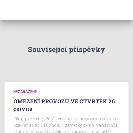
Související příspěvky
NEZAŘAZENÉ
OMEZENÍ PROVOZU VE ČTVRTEK 26.
června
Zítra, tj. ve čtvrtek 26. června, bude z provozních důvodů
uzavřen až do 14:00 hod. 1. zámecký okruh. Návštěvníci
však mohou využít prohlídek 2. zámecké trasy, taktéž