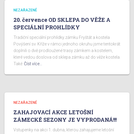
NEZAŘAZENÉ
20. července OD SKLEPA DO VĚŽE A
SPECIÁLNÍ PROHLÍDKY
Tradiční speciální prohlídky zámku Fryštát a kostela
Povýšení sv. Kříže v rámci jednoho okruhu jsme tentokrát
doplnili o dvě prodloužené trasy zámkem a kostelem,
které vedou doslova od sklepa zámku až do věže kostela.
Také
Číst více…
NEZAŘAZENÉ
ZAHAJOVACÍ AKCE LETOŠNÍ
ZÁMECKÉ SEZONY JE VYPRODANÁ!!!
Vstupenky na akci 1. dubna, kterou zahajujeme letošní