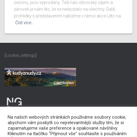
sezonu, jsou vyprodány. Těší nás obrovský zájem a
zároveň je nám líto, že se nedostalo na všechny. Další
prohlídky s představením nabízíme v rámci akce Léto na
Číst více…
[cookie_settings]
Na našich webových stránkách používáme soubory cookie,
abychom vám poskytli co nejrelevantnější služby tím, že si
zapamatujeme vaše preference a opakované návštěvy.
Kliknutím na tlačítko "Přijmout vše" souhlasíte s používáním