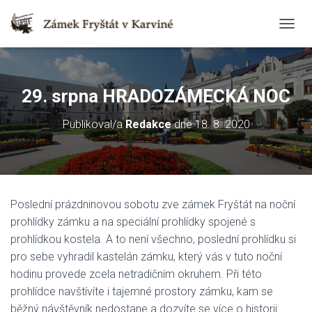
T
O
G
G
L
29. srpna HRADOZÁMECKÁ NOC
E
N
Publikoval/a
Redakce
dne
18. 8. 2020
A
V
I
G
A
T
Poslední prázdninovou sobotu zve zámek Fryštát na noční
I
O
prohlídky zámku a na speciální prohlídky spojené s
N
prohlídkou kostela. A to není všechno, poslední prohlídku si
pro sebe vyhradil kastelán zámku, který vás v tuto noční
hodinu provede zcela netradičním okruhem. Při této
prohlídce navštívíte i tajemné prostory zámku, kam se
běžný návštěvník nedostane a dozvíte se více o historii