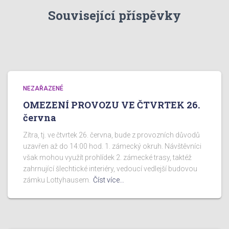
Související příspěvky
NEZAŘAZENÉ
OMEZENÍ PROVOZU VE ČTVRTEK 26.
června
Zítra, tj. ve čtvrtek 26. června, bude z provozních důvodů
uzavřen až do 14:00 hod. 1. zámecký okruh. Návštěvníci
však mohou využít prohlídek 2. zámecké trasy, taktéž
zahrnující šlechtické interiéry, vedoucí vedlejší budovou
zámku Lottyhausem.
Číst více…