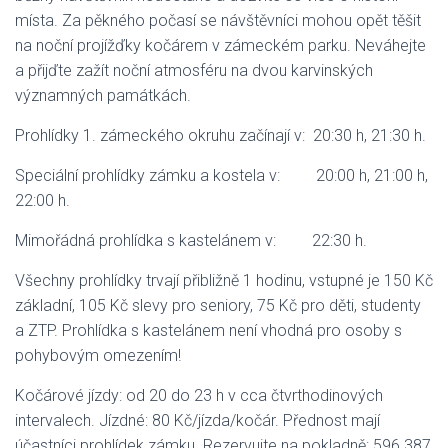
místa. Za pěkného počasí se návštěvníci mohou opět těšit
na noční projížďky kočárem v zámeckém parku. Neváhejte
a přijďte zažít noční atmosféru na dvou karvinských
významných památkách.
Prohlídky 1. zámeckého okruhu začínají v: 20:30 h, 21:30 h.
Speciální prohlídky zámku a kostela v: 20:00 h, 21:00 h,
22:00 h.
Mimořádná prohlídka s kastelánem v: 22:30 h.
Všechny prohlídky trvají přibližně 1 hodinu, vstupné je 150 Kč
základní, 105 Kč slevy pro seniory, 75 Kč pro děti, studenty
a ZTP. Prohlídka s kastelánem není vhodná pro osoby s
pohybovým omezením!
Kočárové jízdy: od 20 do 23 h v cca čtvrthodinových
intervalech. Jízdné: 80 Kč/jízda/kočár. Přednost mají
účastníci prohlídek zámku. Rezervujte na pokladně: 596 387