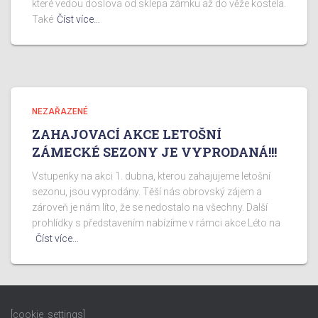
které vedou doslova od sklepa zámku až do věže kostela.
Také
Číst více…
NEZAŘAZENÉ
ZAHAJOVACÍ AKCE LETOŠNÍ
ZÁMECKÉ SEZONY JE VYPRODANÁ!!!
Vstupenky na akci 1. dubna, kterou zahajujeme letošní
sezonu, jsou vyprodány. Těší nás obrovský zájem a
zároveň je nám líto, že se nedostalo na všechny. Další
prohlídky s představením nabízíme v rámci akce Léto na
Číst více…
[cookie_settings]