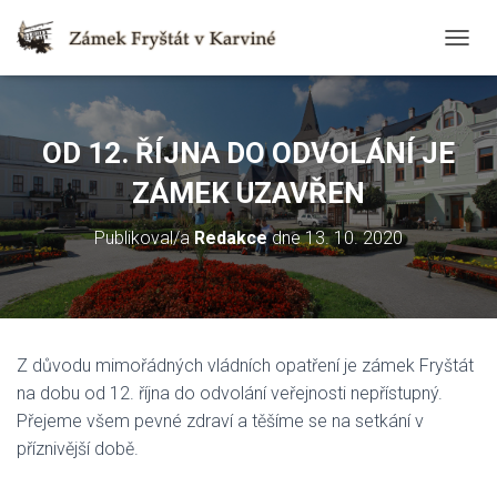
T
O
G
G
L
OD 12. ŘÍJNA DO ODVOLÁNÍ JE
E
N
ZÁMEK UZAVŘEN
A
V
Publikoval/a
Redakce
dne
13. 10. 2020
I
G
A
T
I
O
Z důvodu mimořádných vládních opatření je zámek Fryštát
N
na dobu od 12. října do odvolání veřejnosti nepřístupný.
Přejeme všem pevné zdraví a těšíme se na setkání v
příznivější době.