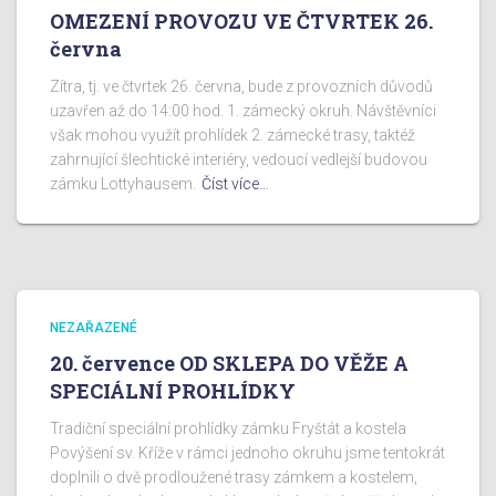
OMEZENÍ PROVOZU VE ČTVRTEK 26.
června
Zítra, tj. ve čtvrtek 26. června, bude z provozních důvodů
uzavřen až do 14:00 hod. 1. zámecký okruh. Návštěvníci
však mohou využít prohlídek 2. zámecké trasy, taktéž
zahrnující šlechtické interiéry, vedoucí vedlejší budovou
zámku Lottyhausem.
Číst více…
NEZAŘAZENÉ
20. července OD SKLEPA DO VĚŽE A
SPECIÁLNÍ PROHLÍDKY
Tradiční speciální prohlídky zámku Fryštát a kostela
Povýšení sv. Kříže v rámci jednoho okruhu jsme tentokrát
doplnili o dvě prodloužené trasy zámkem a kostelem,