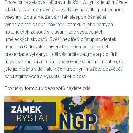
Praze jsme avizovali přípravu dalších. A nyní si je už můžete
z klidu vašich domovů a odkudkoliv na dálku prohlédnout
všechny. Doufáme, že vám tak alespoň částečně
vynahradíme osobní návštěvu zámku a jeho četných
historických zákoutí s krásami zde vystavených
uměleckých skvostů. Svěží, neotřelý přístup studentek
umění na Ostravské univerzitě a jejich osobní pojetí
prezentace vybraných děl vás určitě zaujme a podnítí k
návštěvě zámku a třeba i opakovaně si prohlédnout to, co
jste již možná viděli, ale k čemu se nyní můžete dozvědět
další zajímavosti a vysvětlující okolnosti.
Prohlídky formou videospotů najdete
zde
.