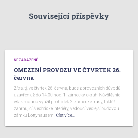
Související příspěvky
NEZAŘAZENÉ
OMEZENÍ PROVOZU VE ČTVRTEK 26.
června
Zítra, tj. ve čtvrtek 26. června, bude z provozních důvodů
uzavřen až do 14:00 hod. 1. zámecký okruh. Návštěvníci
však mohou využít prohlídek 2. zámecké trasy, taktéž
zahrnující šlechtické interiéry, vedoucí vedlejší budovou
zámku Lottyhausem.
Číst více…