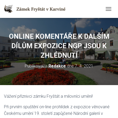
T
O
G
G
L
ONLINE KOMENTÁŘE K DALŠÍM
E
N
DÍLŮM EXPOZICE NGP JSOU K
A
V
ZHLÉDNUTÍ
I
G
Publikoval/a
Redakce
dne
7. 4. 2021
A
T
I
O
N
Vážení příznivci zámku Fryštát a milovníci umění!
Při prvním spuštění on-line prohlídek z expozice věnované
Českému umění 19. století zapůjčené Národní galerií v