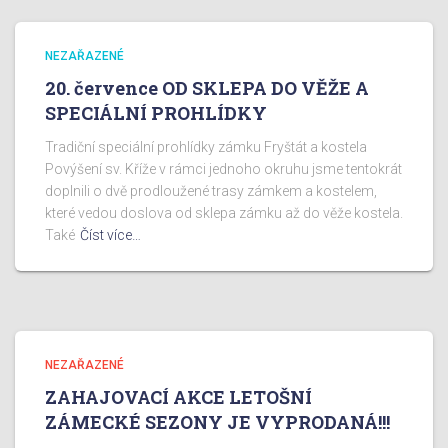
NEZAŘAZENÉ
20. července OD SKLEPA DO VĚŽE A
SPECIÁLNÍ PROHLÍDKY
Tradiční speciální prohlídky zámku Fryštát a kostela
Povýšení sv. Kříže v rámci jednoho okruhu jsme tentokrát
doplnili o dvě prodloužené trasy zámkem a kostelem,
které vedou doslova od sklepa zámku až do věže kostela.
Také
Číst více…
NEZAŘAZENÉ
ZAHAJOVACÍ AKCE LETOŠNÍ
ZÁMECKÉ SEZONY JE VYPRODANÁ!!!