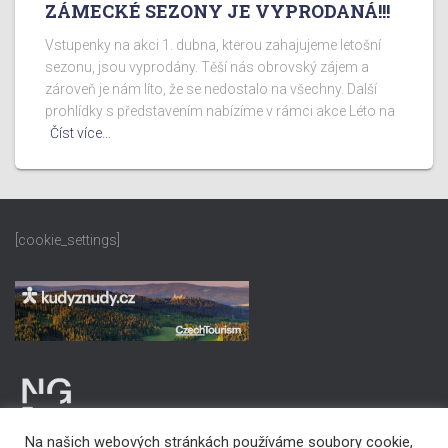
ZÁMECKÉ SEZONY JE VYPRODANÁ!!!
Vstupenky na akci 1. dubna, kterou zahajujeme letošní
sezonu, jsou vyprodány. Těší nás obrovský zájem a
zároveň je nám líto, že se nedostalo na všechny. Další
prohlídky s představením nabízíme v rámci akce Léto na
Číst více…
[cookie_settings]
Na našich webových stránkách používáme soubory cookie,