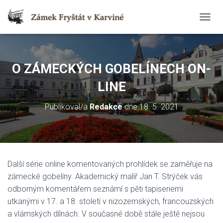
T
O
G
G
L
O ZÁMECKÝCH GOBELÍNECH ON-
E
N
LINE
A
V
Publikoval/a
Redakce
dne
18. 5. 2021
I
G
A
T
I
O
Další série online komentovaných prohlídek se zaměřuje na
N
zámecké gobelíny. Akademický malíř Jan T. Strýček vás
odborným komentářem seznámí s pěti tapiseriemi
utkanými v 17. a 18. století v nizozemských, francouzských
a vlámských dílnách. V současné době stále ještě nejsou