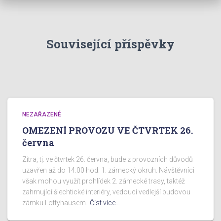
Související příspěvky
NEZAŘAZENÉ
OMEZENÍ PROVOZU VE ČTVRTEK 26.
června
Zítra, tj. ve čtvrtek 26. června, bude z provozních důvodů
uzavřen až do 14:00 hod. 1. zámecký okruh. Návštěvníci
však mohou využít prohlídek 2. zámecké trasy, taktéž
zahrnující šlechtické interiéry, vedoucí vedlejší budovou
zámku Lottyhausem.
Číst více…