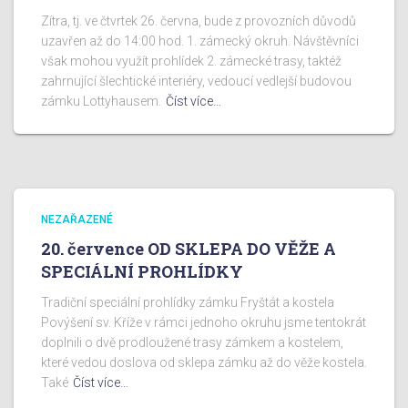
Zítra, tj. ve čtvrtek 26. června, bude z provozních důvodů
uzavřen až do 14:00 hod. 1. zámecký okruh. Návštěvníci
však mohou využít prohlídek 2. zámecké trasy, taktéž
zahrnující šlechtické interiéry, vedoucí vedlejší budovou
zámku Lottyhausem.
Číst více…
NEZAŘAZENÉ
20. července OD SKLEPA DO VĚŽE A
SPECIÁLNÍ PROHLÍDKY
Tradiční speciální prohlídky zámku Fryštát a kostela
Povýšení sv. Kříže v rámci jednoho okruhu jsme tentokrát
doplnili o dvě prodloužené trasy zámkem a kostelem,
které vedou doslova od sklepa zámku až do věže kostela.
Také
Číst více…