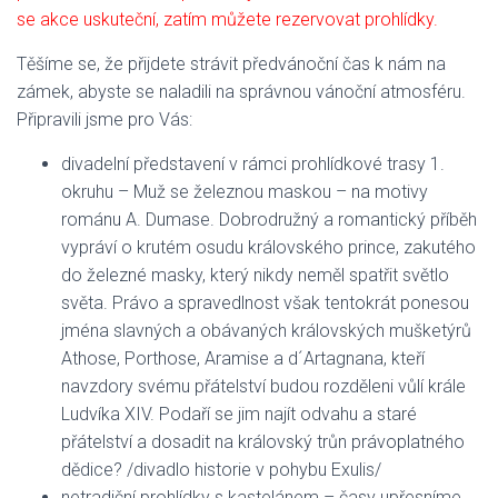
se akce uskuteční, zatím můžete rezervovat prohlídky.
Těšíme se, že přijdete strávit předvánoční čas k nám na
zámek, abyste se naladili na správnou vánoční atmosféru.
Připravili jsme pro Vás:
divadelní představení v rámci prohlídkové trasy 1.
okruhu – Muž se železnou maskou – na motivy
románu A. Dumase. Dobrodružný a romantický příběh
vypráví o krutém osudu královského prince, zakutého
do železné masky, který nikdy neměl spatřit světlo
světa. Právo a spravedlnost však tentokrát ponesou
jména slavných a obávaných královských mušketýrů
Athose, Porthose, Aramise a d´Artagnana, kteří
navzdory svému přátelství budou rozděleni vůlí krále
Ludvíka XIV. Podaří se jim najít odvahu a staré
přátelství a dosadit na královský trůn právoplatného
dědice? /divadlo historie v pohybu Exulis/
netradiční prohlídky s kastelánem – časy upřesníme