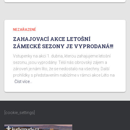
NEZAŘAZENÉ
ZAHAJOVACÍ AKCE LETOŠNÍ
ZÁMECKÉ SEZONY JE VYPRODANÁ!!!
Vstupenky na akci 1. dubna, kterou zahajujeme letošní
sezonu, jsou vyprodány. Těší nás obrovský zájem a
zároveň je nám líto, že se nedostalo na všechny. Další
prohlídky s představením nabízíme v rámci akce Léto na
Číst více…
[cookie_settings]