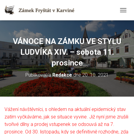
T
O
G
G
L
VÁNOCE NA ZÁMKU VE STYLU
E
N
LUDVÍKA XIV. – sobota 11.
A
V
prosince
I
G
Publikoval/a
Redakce
dne
20. 10. 2021
A
T
I
O
N
Vážení návštěvníci, s ohledem na aktuální epidemický stav
zatím vyčkáváme, jak se situace vyvine. Již nyní jsme zrušili
tvořivé dílny a prodej vstupenek se odsouvá až na 7.
prosince. Od 30. listopadu, kdy se definitivně rozhodne, zda