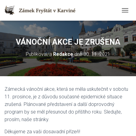
T
O
G
G
L
VÁNOČNÍ AKCE JE ZRUŠENA
E
N
Publikoval/a
Redakce
dne
30. 11. 2021
A
V
I
G
A
T
Zámecká vánoční akce, která se měla uskutečnit v sobotu
I
O
11. prosince, je z důvodu současné epidemické situace
N
zrušená. Plánované představení a další doprovodný
program by se měl přesunout do příštího roku. Sledujte,
prosím, naše stránky.
Děkujeme za vaši dosavadní přízeň!