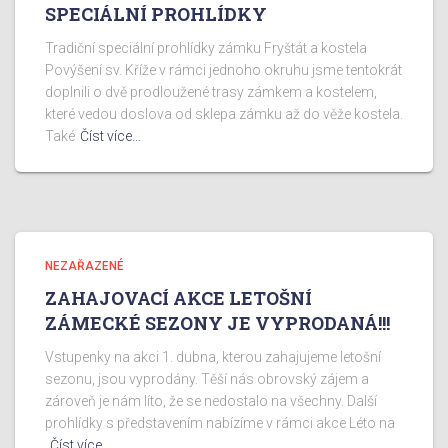
SPECIÁLNÍ PROHLÍDKY
Tradiční speciální prohlídky zámku Fryštát a kostela
Povýšení sv. Kříže v rámci jednoho okruhu jsme tentokrát
doplnili o dvě prodloužené trasy zámkem a kostelem,
které vedou doslova od sklepa zámku až do věže kostela.
Také
Číst více…
NEZAŘAZENÉ
ZAHAJOVACÍ AKCE LETOŠNÍ
ZÁMECKÉ SEZONY JE VYPRODANÁ!!!
Vstupenky na akci 1. dubna, kterou zahajujeme letošní
sezonu, jsou vyprodány. Těší nás obrovský zájem a
zároveň je nám líto, že se nedostalo na všechny. Další
prohlídky s představením nabízíme v rámci akce Léto na
Číst více…