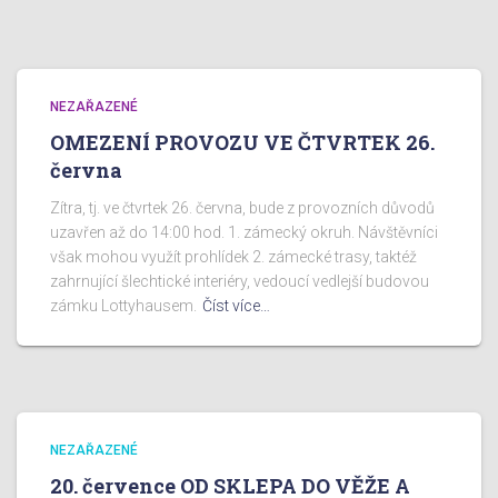
NEZAŘAZENÉ
OMEZENÍ PROVOZU VE ČTVRTEK 26.
června
Zítra, tj. ve čtvrtek 26. června, bude z provozních důvodů
uzavřen až do 14:00 hod. 1. zámecký okruh. Návštěvníci
však mohou využít prohlídek 2. zámecké trasy, taktéž
zahrnující šlechtické interiéry, vedoucí vedlejší budovou
zámku Lottyhausem.
Číst více…
NEZAŘAZENÉ
20. července OD SKLEPA DO VĚŽE A