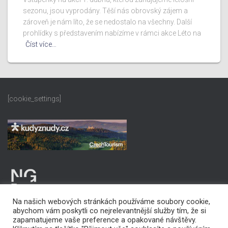
sezonu, jsou vyprodány. Těší nás obrovský zájem a
zároveň je nám líto, že se nedostalo na všechny. Další
prohlídky s představením nabízíme v rámci akce Léto na
Číst více…
[cookie_settings]
Na našich webových stránkách používáme soubory cookie,
abychom vám poskytli co nejrelevantnější služby tím, že si
zapamatujeme vaše preference a opakované návštěvy.