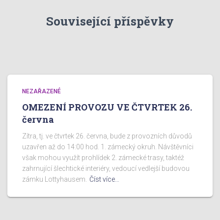
Související příspěvky
NEZAŘAZENÉ
OMEZENÍ PROVOZU VE ČTVRTEK 26.
června
Zítra, tj. ve čtvrtek 26. června, bude z provozních důvodů
uzavřen až do 14:00 hod. 1. zámecký okruh. Návštěvníci
však mohou využít prohlídek 2. zámecké trasy, taktéž
zahrnující šlechtické interiéry, vedoucí vedlejší budovou
zámku Lottyhausem.
Číst více…