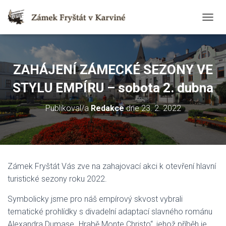
T
O
G
G
L
ZAHÁJENÍ ZÁMECKÉ SEZONY VE
E
N
STYLU EMPÍRU – sobota 2. dubna
A
V
Publikoval/a
Redakce
dne
23. 2. 2022
I
G
A
T
I
O
Zámek Fryštát Vás zve na zahajovací akci k otevření hlavní
N
turistické sezony roku 2022.
Symbolicky jsme pro náš empírový skvost vybrali
tematické prohlídky s divadelní adaptací slavného románu
Alexandra Dumase „Hrabě Monte Christo“, jehož příběh je