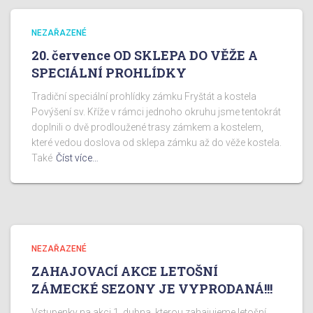
NEZAŘAZENÉ
20. července OD SKLEPA DO VĚŽE A
SPECIÁLNÍ PROHLÍDKY
Tradiční speciální prohlídky zámku Fryštát a kostela
Povýšení sv. Kříže v rámci jednoho okruhu jsme tentokrát
doplnili o dvě prodloužené trasy zámkem a kostelem,
které vedou doslova od sklepa zámku až do věže kostela.
Také
Číst více…
NEZAŘAZENÉ
ZAHAJOVACÍ AKCE LETOŠNÍ
ZÁMECKÉ SEZONY JE VYPRODANÁ!!!
Vstupenky na akci 1. dubna, kterou zahajujeme letošní