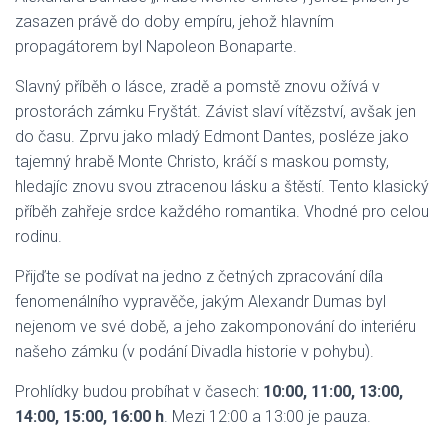
zasazen právě do doby empíru, jehož hlavním
propagátorem byl Napoleon Bonaparte.
Slavný příběh o lásce, zradě a pomstě znovu ožívá v
prostorách zámku Fryštát. Závist slaví vítězství, avšak jen
do času. Zprvu jako mladý Edmont Dantes, posléze jako
tajemný hrabě Monte Christo, kráčí s maskou pomsty,
hledajíc znovu svou ztracenou lásku a štěstí. Tento klasický
příběh zahřeje srdce každého romantika. Vhodné pro celou
rodinu.
Přijďte se podívat na jedno z četných zpracování díla
fenomenálního vypravěče, jakým Alexandr Dumas byl
nejenom ve své době, a jeho zakomponování do interiéru
našeho zámku (v podání Divadla historie v pohybu).
Prohlídky budou probíhat v časech:
10:00, 11:00, 13:00,
14:00, 15:00, 16:00 h
. Mezi 12:00 a 13:00 je pauza.