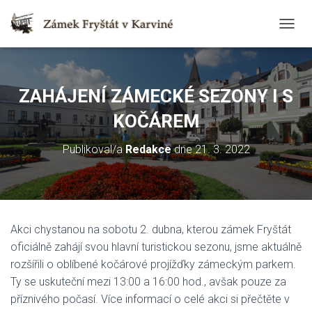
T
O
G
G
L
ZAHÁJENÍ ZÁMECKÉ SEZONY I S
E
N
KOČÁREM
A
V
Publikoval/a
Redakce
dne
21. 3. 2022
I
G
A
T
I
O
Akci chystanou na sobotu 2. dubna, kterou zámek Fryštát
N
oficiálně zahájí svou hlavní turistickou sezonu, jsme aktuálně
rozšířili o oblíbené kočárové projížďky zámeckým parkem.
Ty se uskuteční mezi 13:00 a 16:00 hod., avšak pouze za
příznivého počasí. Více informací o celé akci si přečtěte v