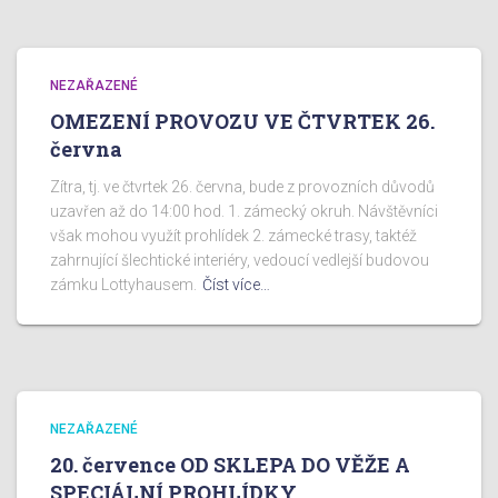
NEZAŘAZENÉ
OMEZENÍ PROVOZU VE ČTVRTEK 26.
června
Zítra, tj. ve čtvrtek 26. června, bude z provozních důvodů
uzavřen až do 14:00 hod. 1. zámecký okruh. Návštěvníci
však mohou využít prohlídek 2. zámecké trasy, taktéž
zahrnující šlechtické interiéry, vedoucí vedlejší budovou
zámku Lottyhausem.
Číst více…
NEZAŘAZENÉ
20. července OD SKLEPA DO VĚŽE A
SPECIÁLNÍ PROHLÍDKY