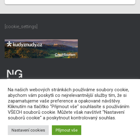
[cookie_settings]
Na našich webových stránkách používáme soubory cookie,
abychom vám poskytli co nejrelevantnější služby tím, že si
zapamatujeme vaše preference a opakované návštěvy.
Kliknutím na tlačítko "Přijmout vše" souhlasíte s používáním
VŠECH souborů cookie. Můžete však navštívit "Nastavení
PROHLÁŠENÍ O PŘÍSTUPNOSTI
souborů cookie" a poskytnout kontrolovaný souhlas.
Copyright © 2022 Statutární město Karviná
Nastavení cookies
Příjmout vše