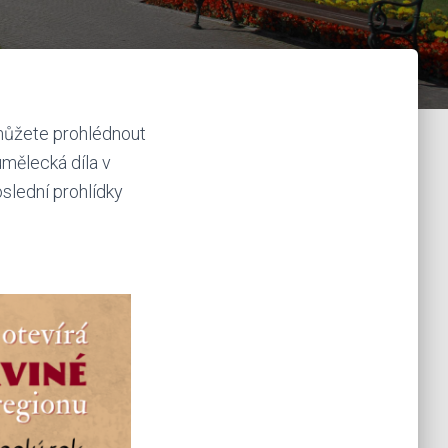
 můžete prohlédnout
umělecká díla v
slední prohlídky