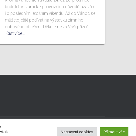
Kromě vánočních svátků 24. až 26. prosince
bude letos zámek z provozních důvodů uzavřen
i o posledním letošním víkendu. Až do Vánoc se
můžete ještě podívat na výstavku zimního
dobového oblečení. Děkujeme za Vaši přízeň
Číst více…
e
Copyright © 2022 Statutární město Karviná
však
Nastavení cookies
Příjmout vše