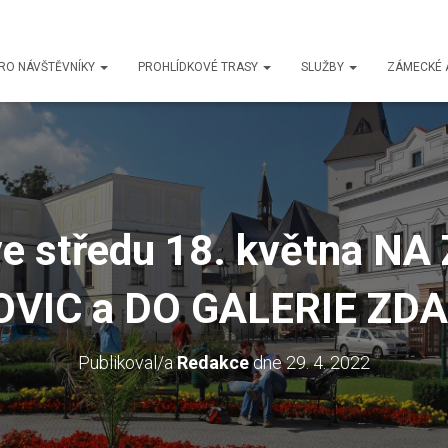
RO NÁVŠTĚVNÍKY
PROHLÍDKOVÉ TRASY
SLUŽBY
ZÁMECKÉ 
e středu 18. května N
OVIC a DO GALERIE ZD
Publikoval/a
Redakce
dne
29. 4. 2022