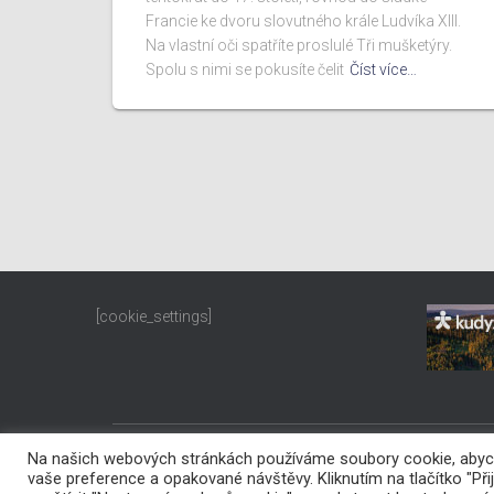
Francie ke dvoru slovutného krále Ludvíka XIII.
Na vlastní oči spatříte proslulé Tři mušketýry.
Spolu s nimi se pokusíte čelit
Číst více…
[cookie_settings]
Na našich webových stránkách používáme soubory cookie, abych
PROHLÁŠENÍ O PŘÍSTUPNOSTI
vaše preference a opakované návštěvy. Kliknutím na tlačítko "P