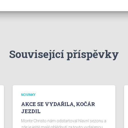
Související příspěvky
NOVINKY
AKCE SE VYDAŘILA, KOČÁR
JEZDIL
Monte Christo nám odstartoval hlavní sezonu a
zde je ještě malé ohlédnutí za touto vydařenou