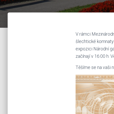
V rámci Mezinárodn
šlechtické komnaty 
expozici Národní ga
začínají v 16:00 h.
Těšíme se na vaši n