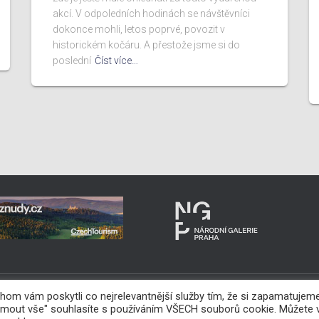
akcí. V odpoledních hodinách se návštěvníci
dokonce mohli, letos poprvé, povozit v
historickém kočáru. A přestože jsme si do
poslední
Číst více…
om vám poskytli co nejrelevantnější služby tím, že si zapamatujem
řijmout vše" souhlasíte s používáním VŠECH souborů cookie. Můžete 