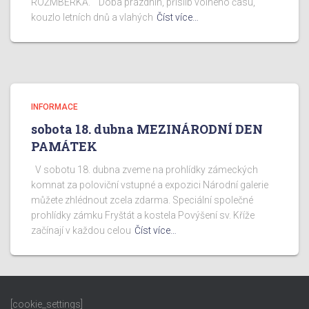
ROŽMBERKA. Doba prázdnin, příslib volného času,
kouzlo letních dnů a vlahých
Číst více…
INFORMACE
sobota 18. dubna MEZINÁRODNÍ DEN
PAMÁTEK
V sobotu 18. dubna zveme na prohlídky zámeckých
komnat za poloviční vstupné a expozici Národní galerie
můžete zhlédnout zcela zdarma. Speciální společné
prohlídky zámku Fryštát a kostela Povýšení sv. Kříže
začínají v každou celou
Číst více…
[cookie_settings]