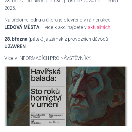
23. do 27. prosince a od 30. prosince 2024 do 1. ledna
2025.
Na přelomu ledna a února je otevřeno v rámci akce
LEDOVÁ MĚSTA
– více k akci najdete v
aktualitách
.
28. března
(pátek) je zámek z provozních důvodů
UZAVŘEN
!
Více v INFORMACÍCH PRO NÁVŠTĚVNÍKY.