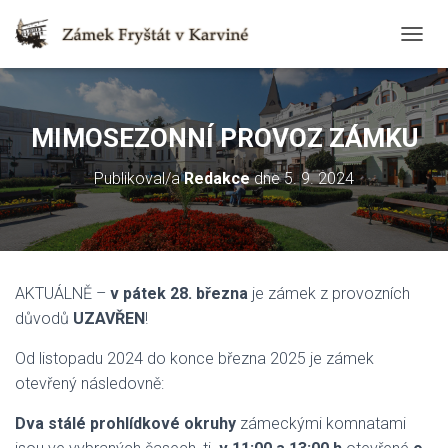
T
O
G
G
L
MIMOSEZONNÍ PROVOZ ZÁMKU
E
N
Publikoval/a
Redakce
dne
5. 9. 2024
A
V
I
G
A
T
AKTUÁLNĚ –
v pátek 28. března
je zámek z provozních
I
O
důvodů
UZAVŘEN
!
N
Od listopadu 2024 do konce března 2025 je zámek
otevřený následovně:
Dva stálé prohlídkové okruhy
zámeckými komnatami