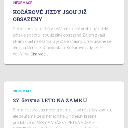
INFORMACE
KOČÁROVÉ JÍZDY JSOU JIŽ
OBSAZENY
Prázdninové projížďky kočárem, které probíhají každý
pátek a sobotu, jsou již plně obsazené. Zájem z vaší
strany opět nezklamal a je stále značný. Omlouváme se
těm, na které se už nedostalo. Kočárové jízdy ještě
nabízíme
Číst více…
INFORMACE
27. června LÉTO NA ZÁMKU
Strašné vedro vás možná odrazuje od návštěvy zámku,
ale doufáme, že si nenecháte ujít dnešní krásné
představení LÁSKY A VRÁSKY PETRA VOKA Z