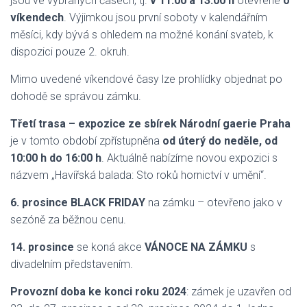
jsou ve vybraných časech, tj.
v 11:00 a 13:00 h
otevřené
o
víkendech
. Výjimkou jsou první soboty v kalendářním
měsíci, kdy bývá s ohledem na možné konání svateb, k
dispozici pouze 2. okruh.
Mimo uvedené víkendové časy lze prohlídky objednat po
dohodě se správou zámku.
Třetí trasa – expozice ze sbírek Národní gaerie Praha
je v tomto období zpřístupněna
od úterý do neděle, od
10:00 h do 16:00 h
. Aktuálně nabízíme novou expozici s
názvem „Havířská balada: Sto roků hornictví v umění“.
6. prosince BLACK FRIDAY
na zámku – otevřeno jako v
sezóně za běžnou cenu.
14. prosince
se koná akce
VÁNOCE NA ZÁMKU
s
divadelním představením.
Provozní doba ke konci roku 2024
: zámek je uzavřen od