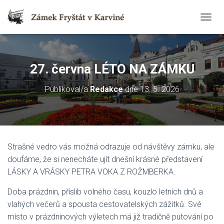
T
O
G
G
L
27. června LÉTO NA ZÁMKU
E
N
Publikoval/a
Redakce
dne
13. 5. 2026
A
V
I
G
A
T
Strašné vedro vás možná odrazuje od návštěvy zámku, ale
I
O
doufáme, že si nenecháte ujít dnešní krásné představení
N
LÁSKY A VRÁSKY PETRA VOKA Z ROŽMBERKA.
Doba prázdnin, příslib volného času, kouzlo letních dnů a
vlahých večerů a spousta cestovatelských zážitků. Své
místo v prázdninových výletech má již tradičně putování po