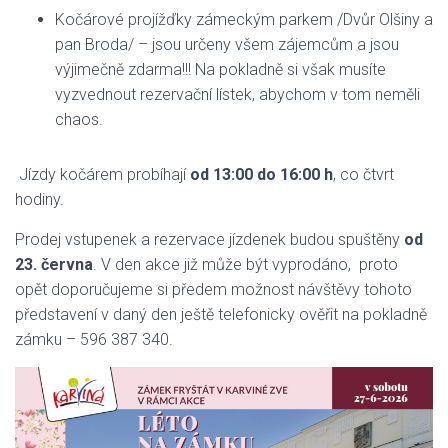
Kočárové projížďky zámeckým parkem /Dvůr Olšiny a
pan Broda/ – jsou určeny všem zájemcům a jsou
výjimečně zdarma!!! Na pokladně si však musíte
vyzvednout rezervační lístek, abychom v tom neměli
chaos.
Jízdy kočárem
probíhají
od 13:00 do 16:00 h
, co čtvrt
hodiny.
Prodej vstupenek a rezervace jízdenek budou spuštěny
od
23. června
. V den akce již může být vyprodáno, proto
opět doporučujeme si předem možnost návštěvy tohoto
představení v daný den ještě telefonicky ověřit na pokladně
zámku – 596 387 340.