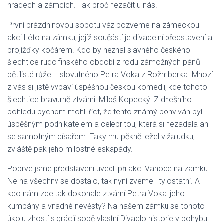
hradech a zámcích. Tak proč nezačít u nás.
První prázdninovou sobotu váz pozveme na zámeckou
akci Léto na zámku, jejíž součástí je divadelní představení a
projížďky kočárem. Kdo by neznal slavného českého
šlechtice rudolfinského období z rodu zámožných pánů
pětilisté růže – slovutného Petra Voka z Rožmberka. Mnozí
z vás si jistě vybaví úspěšnou českou komedii, kde tohoto
šlechtice bravurně ztvárnil Miloš Kopecký. Z dnešního
pohledu bychom mohli říct, že tento známý bonviván byl
úspěšným podnikatelem a celebritou, která si nezadala ani
se samotným císařem. Taky mu pěkně ležel v žaludku,
zvláště pak jeho milostné eskapády.
Poprvé jsme představení uvedli při akci Vánoce na zámku.
Ne na všechny se dostalo, tak nyní zveme i ty ostatní. A
kdo nám zde tak dokonale ztvární Petra Voka, jeho
kumpány a vnadné nevěsty? Na našem zámku se tohoto
úkolu zhostí s grácií sobě vlastní Divadlo historie v pohybu