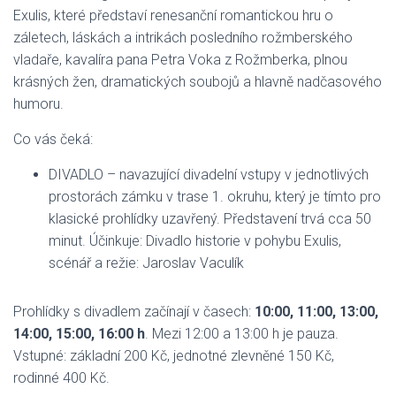
Exulis, které představí renesanční romantickou hru o
záletech, láskách a intrikách posledního rožmberského
vladaře, kavalíra pana Petra Voka z Rožmberka, plnou
krásných žen, dramatických soubojů a hlavně nadčasového
humoru.
Co vás čeká:
DIVADLO – navazující divadelní vstupy v jednotlivých
prostorách zámku v trase 1. okruhu, který je tímto pro
klasické prohlídky uzavřený. Představení trvá cca 50
minut. Účinkuje: Divadlo historie v pohybu Exulis,
scénář a režie: Jaroslav Vaculík
Prohlídky s divadlem
začínají v časech:
10:00, 11:00, 13:00,
14:00, 15:00, 16:00 h
. Mezi 12:00 a 13:00 h je pauza.
Vstupné: základní 200 Kč, jednotné zlevněné 150 Kč,
rodinné 400 Kč.