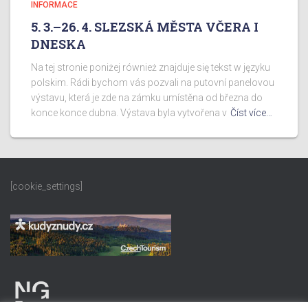
INFORMACE
5. 3.–26. 4. SLEZSKÁ MĚSTA VČERA I
DNESKA
Na tej stronie poniżej również znajduje się tekst w języku
polskim. Rádi bychom vás pozvali na putovní panelovou
výstavu, která je zde na zámku umístěna od března do
konce konce dubna. Výstava byla vytvořena v
Číst více…
[cookie_settings]