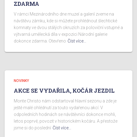
ZDARMA
V rámci Mezinárodního dne muzeí a galerií zveme na
návštěvu zámku, kde si můžete prohlédnout šlechtické
komnaty ve dvou stálých okruzích za poloviční vstupné a
výtvarná umělecká díla v expozici Národní galerie
dokonce zdarma. Otevřeno
Číst více…
NOVINKY
AKCE SE VYDAŘILA, KOČÁR JEZDIL
Monte Christo nám odstartoval hlavní sezonu a zde je
ještě malé ohlédnutí za touto vydařenou akcí. V
odpoledních hodinách se návštěvníci dokonce mohli,
letos poprvé, povozit v historickém kočáru. A přestože
jsme si do poslední
Číst více…