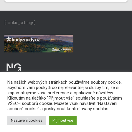
[cookie_settings]
Na našich webových stránkách používáme soubory cookie,
abychom vám poskytli co nejrelevantnější služby tím, že si
zapamatujeme vaše preference a opakované návštěvy.
Kliknutím na tlačítko "Přijmout vše" souhlasíte s používáním
VŠECH souborů cookie. Můžete však navštívit "Nastavení
PROHLÁŠENÍ O PŘÍSTUPNOSTI
souborů cookie" a poskytnout kontrolovaný souhlas.
Copyright © 2022 Statutární město Karviná
Nastavení cookies
Příjmout vše