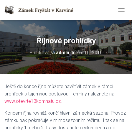
T
O
G
G
L
Říjnové prohlídky
E
N
Publikoval/a
admin
dne
6. 10. 2016
A
V
I
G
A
T
Ještě do konce října můžete navštívit zámek v rámci
I
O
prohlídek s tajemnou postavou. Termíny naleznete na
N
www.otevrte13komnatu.cz
.
Koncem října rovněž končí hlavní zámecká sezona. Provoz
zámku pak pokračuje v mimosezonním režimu. I tak se na
prohlídky 1. nebo 2. trasy dostanete o víkendech a do