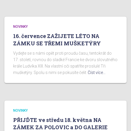
NOVINKY
16. července ZAŽIJETE LÉTO NA
ZÁMKU SE TŘEMI MUŠKETÝRY
Vydejte se s námi opět proti proudu času, tentokrát do
17. století, rovnou do sladké Francie ke dvoru slovutného
krále Ludvíka XIII. Na vlastní oči spatříte proslulé Tři
mušketýry. Spolu s nimi se pokusíte čelit
Číst více…
NOVINKY
PŘIJĎTE ve středu 18. května NA
ZÁMEK ZA POLOVIC a DO GALERIE