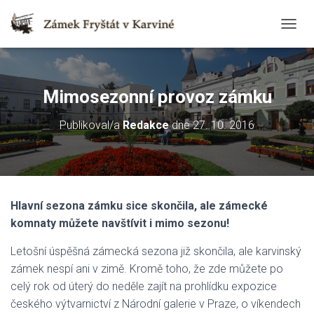
T
O
G
G
L
Mimosezonní provoz zámku
E
N
Publikoval/a
Redakce
dne
27. 10. 2016
A
V
I
G
A
T
Hlavní sezona zámku sice skončila, ale zámecké
I
O
komnaty můžete navštívit i mimo sezonu!
N
Letošní úspěšná zámecká sezona již skončila, ale karvinský
zámek nespí ani v zimě. Kromě toho, že zde můžete po
celý rok od úterý do neděle zajít na prohlídku expozice
českého výtvarnictví z Národní galerie v Praze, o víkendech