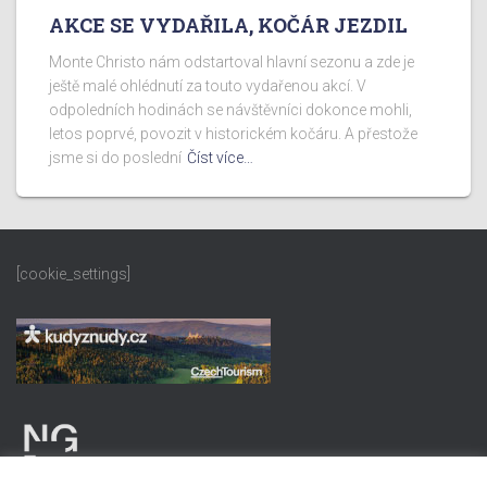
AKCE SE VYDAŘILA, KOČÁR JEZDIL
Monte Christo nám odstartoval hlavní sezonu a zde je
ještě malé ohlédnutí za touto vydařenou akcí. V
odpoledních hodinách se návštěvníci dokonce mohli,
letos poprvé, povozit v historickém kočáru. A přestože
jsme si do poslední
Číst více…
[cookie_settings]